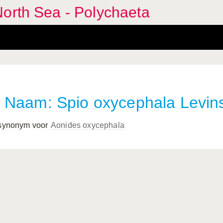
orth Sea - Polychaeta
Naam: Spio oxycephala Levin
 synonym voor
Aonides oxycephala