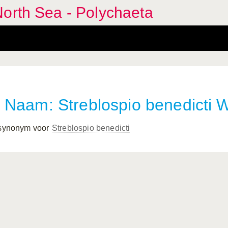
orth Sea - Polychaeta
Naam: Streblospio benedicti 
 synonym voor
Streblospio benedicti